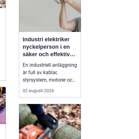
Industri elektriker
nyckelperson i en
säker och effektiv
produktion
En industriell anläggning
är full av kablar,
styrsystem, motorer och
avancerad teknik.
02 augusti 2026
Bakom allt detta finns en
yrkesgrupp som håller
hjulen rullande dygnet
runt: industri elektriker.
Utan deras kunskap
stannar produktionen,