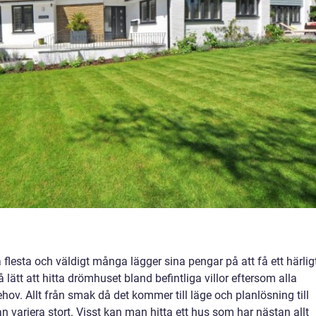
a flesta och väldigt många lägger sina pengar på att få ett härlig
 lätt att hitta drömhuset bland befintliga villor eftersom alla
ov. Allt från smak då det kommer till läge och planlösning till
 variera stort. Visst kan man hitta ett hus som har nästan allt