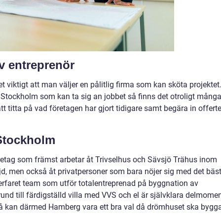
v entreprenör
 viktigt att man väljer en pålitlig firma som kan sköta projektet
 Stockholm som kan ta sig an jobbet så finns det otroligt mång
tt titta på vad företagen har gjort tidigare samt begära in offerte
 Stockholm
etag som främst arbetar åt Trivselhus och Sävsjö Trähus inom
 men också åt privatpersoner som bara nöjer sig med det bäst
erfaret team som utför totalentreprenad på byggnation av
sgrund till färdigställd villa med VVS och el är självklara delmomen
å kan därmed Hamberg vara ett bra val då drömhuset ska bygga