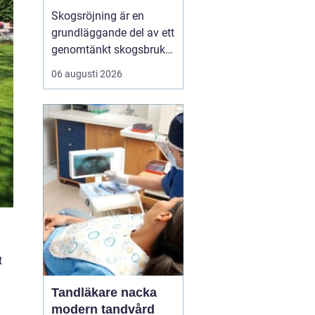
Skogsröjning är en
grundläggande del av ett
genomtänkt skogsbruk
och påverkar både
06 augusti 2026
skogens hälsa, utseende
och ekonomiska värde.
Genom att i rätt tid rensa
bort träd, buskar och
underväxt som står i
vägen för de bästa
stammarna får skogen
bättre ljus...
t
Tandläkare nacka
modern tandvård