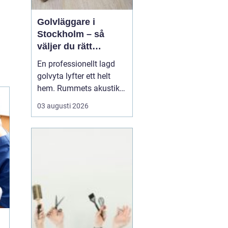
Golvläggare i
Stockholm – så
väljer du rätt
hantverkare för ditt
En professionellt lagd
projekt
golvyta lyfter ett helt
hem. Rummets akustik
förändras, ljuset speglas
03 augusti 2026
på ett annat sätt och
känslan under fötterna
påverkar hur vardagen
upplevs. När en lägenhet
eller villa st&ar...