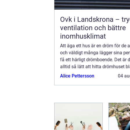
Ovk i Landskrona – tr
ventilation och bättre
inomhusklimat
Att äga ett hus är en dröm för de al
och väldigt många lägger sina pen
få ett härligt drömboende. Det är 
alltid så lätt att hitta drömhuset b
befintliga villor eftersom alla män
Alice Pettersson
04 au
olika önskemål och behov. Al...