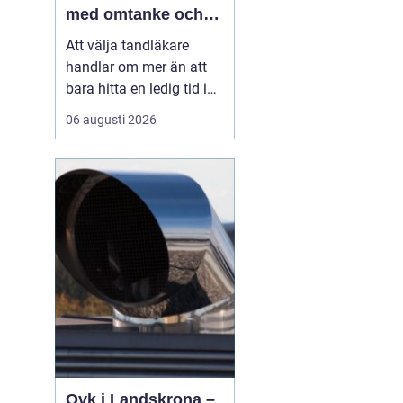
med omtanke och
trygghet
Att välja tandläkare
handlar om mer än att
bara hitta en ledig tid i
kalendern. För många är
06 augusti 2026
tandvården förknippad
med oro, gamla
erfarenheter eller en
känsla av osäkerhet. När
människor söker
efter
Tandläk...
Ovk i Landskrona –