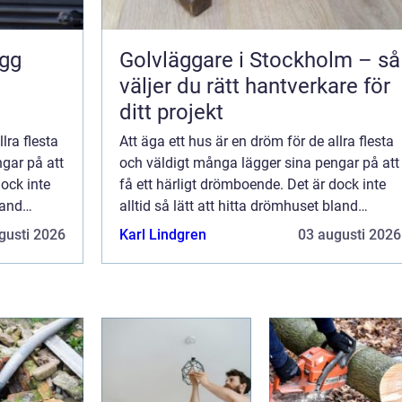
ygg
Golvläggare i Stockholm – så
väljer du rätt hantverkare för
ditt projekt
lra flesta
Att äga ett hus är en dröm för de allra flesta
gar på att
och väldigt många lägger sina pengar på att
dock inte
få ett härligt drömboende. Det är dock inte
land
alltid så lätt att hitta drömhuset bland
niskor har
befintliga villor eftersom alla människor har
gusti 2026
Karl Lindgren
03 augusti 2026
olika önskemål och behov. Al...