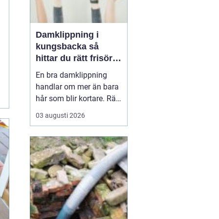
Damklippning i
kungsbacka så
hittar du rätt frisör
och stil
En bra damklippning
handlar om mer än bara
hår som blir kortare. Rätt
frisyr kan förstärka
03 augusti 2026
ansiktsformen, passa
livsstilen och göra
vardagen enklare. I
Kungsbacka finns
många alternativ, men
hur vet du vilken salong
som passar bäst, och
vad ska du tä...