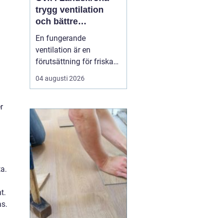
trygg ventilation
och bättre
inomhusklimat
En fungerande
ventilation är en
förutsättning för friska
människor och hållbara
04 augusti 2026
.
byggnader. När luften
a
inte byts ut samlas fukt,
r
partiklar och koldioxid.
Människor blir trötta, får
huvudvärk och...
a.
t.
s.