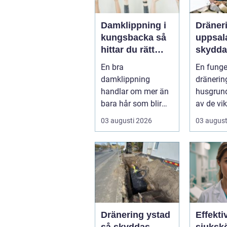
Damklippning i
Dräner
kungsbacka så
uppsala 
hittar du rätt
skydda
frisör och stil
huset f
En bra
En fung
och mö
damklippning
dränerin
handlar om mer än
husgrund
bara hår som blir
av de vik
kortare. Rätt frisyr
förutsät
03 augusti 2026
03 august
kan förstärka
för ett fr
ansiktsfo...
Dränering ystad
Effekti