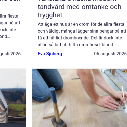
tandvård med omtanke och
trygghet
lra flesta
gar på att
Att äga ett hus är en dröm för de allra flesta
dock inte
och väldigt många lägger sina pengar på att
land
få ett härligt drömboende. Det är dock inte
niskor har
alltid så lätt att hitta drömhuset bland
befintliga villor eftersom alla människor har
gusti 2026
Eva Sjöberg
06 augusti 2026
olika önskemål och behov. Al...