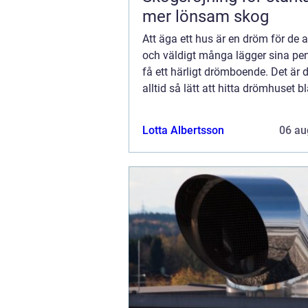
mer lönsam skog
Att äga ett hus är en dröm för de al
och väldigt många lägger sina pen
få ett härligt drömboende. Det är 
alltid så lätt att hitta drömhuset b
befintliga villor eftersom alla män
olika önskemål och behov. Al...
Lotta Albertsson
06 au