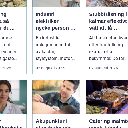
ing
Industri
Stubbfräsning i
så
elektriker
kalmar effektivt
r du
nyckelperson i
sätt att få
rån fukt
en säker och
tillbaka
erande
En industriell
Att ha stubbar kvar
gel
effektiv
trädgården
g runt
anläggning är full
efter trädfällning
produktion
en är en
av kablar,
skapar ofta
tigaste
styrsystem, motorer
bekymmer. De tar
tningarna
och avancerad
plats, är svåra att
i 2026
02 augusti 2026
02 augusti 2026
iskt hus....
teknik. Bakom allt
klippa runt,...
de...
v
Akupunktur i
Catering malmö