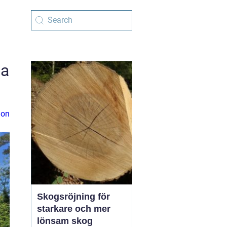
ga
ion
Skogsröjning för
starkare och mer
lönsam skog