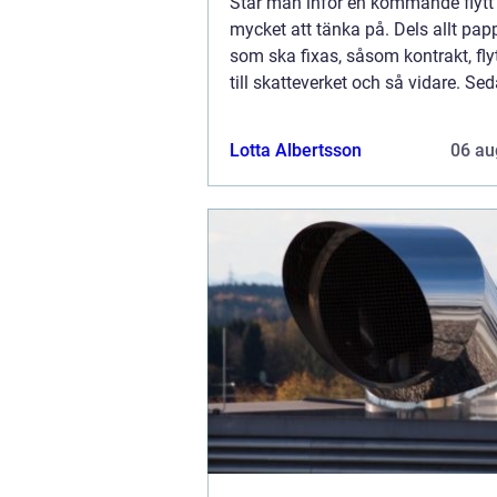
Står man inför en kommande flytt 
mycket att tänka på. Dels allt pap
som ska fixas, såsom kontrakt, fl
till skatteverket och så vidare. Sed
ju det praktiska, att fakt...
Lotta Albertsson
06 au