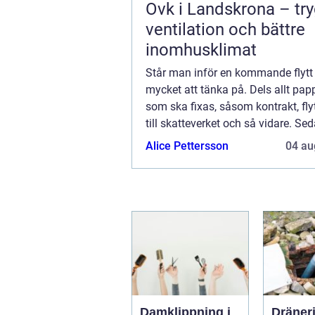
Ovk i Landskrona – tr
ventilation och bättre
inomhusklimat
Står man inför en kommande flytt 
mycket att tänka på. Dels allt pap
som ska fixas, såsom kontrakt, fl
till skatteverket och så vidare. Sed
ju det praktiska, att fakt...
Alice Pettersson
04 au
Damklippning i
Dräner