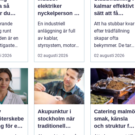
så
elektriker
kalmar effektivt
r du
nyckelperson i
sätt att få
rån fukt
en säker och
tillbaka
erande
En industriell
Att ha stubbar kvar
gel
effektiv
trädgården
g runt
anläggning är full
efter trädfällning
produktion
en är en
av kablar,
skapar ofta
tigaste
styrsystem, motorer
bekymmer. De tar
tningarna
och avancerad
plats, är svåra att
i 2026
02 augusti 2026
02 augusti 2026
iskt hus....
teknik. Bakom allt
klippa runt,...
de...
v
Akupunktur i
Catering malmö
öterskebe
stockholm när
smak, känsla
g för en
traditionell
och struktur för
e vård
kinesisk
lyckade event