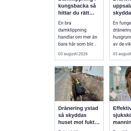
kungsbacka så
uppsala 
hittar du rätt
skydda
frisör och stil
huset f
En bra
En fung
och mö
damklippning
dränerin
handlar om mer än
husgrund
bara hår som blir
av de vik
kortare. Rätt frisyr
förutsät
03 augusti 2026
03 august
kan förstärka
för ett fr
ansiktsfo...
Dränering ystad
Effekti
så skyddas
sjuksk
huset mot fukt
mannin
och framtida
tryggar