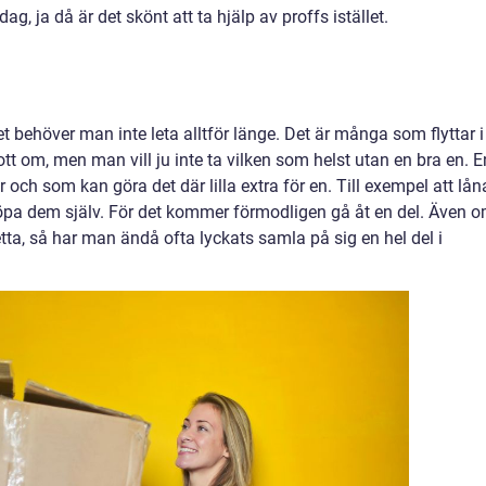
ag, ja då är det skönt att ta hjälp av proffs istället.
 behöver man inte leta alltför länge. Det är många som flyttar i
gott om, men man vill ju inte ta vilken som helst utan en bra en. E
ch som kan göra det där lilla extra för en. Till exempel att lån
 köpa dem själv. För det kommer förmodligen gå åt en del. Även 
 etta, så har man ändå ofta lyckats samla på sig en hel del i