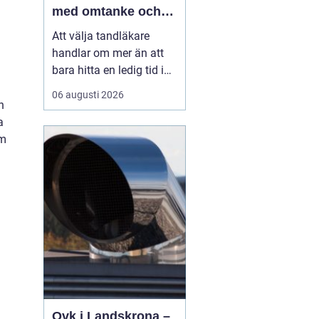
med omtanke och
trygghet
Att välja tandläkare
handlar om mer än att
bara hitta en ledig tid i
kalendern. För många är
06 augusti 2026
tandvården förknippad
n
med oro, gamla
a
erfarenheter eller en
om
känsla av osäkerhet. När
människor söker
efter
Tandläk...
Ovk i Landskrona –