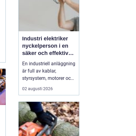
Industri elektriker
nyckelperson i en
säker och effektiv
produktion
En industriell anläggning
är full av kablar,
styrsystem, motorer och
avancerad teknik.
02 augusti 2026
Bakom allt detta finns en
yrkesgrupp som håller
hjulen rullande dygnet
runt: industri elektriker.
Utan deras kunskap
stannar produktionen,