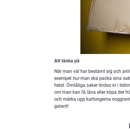
Att tänka på
När man väl har bestämt sig och anlita
exempel
hur
man ska packa sina sake
helst. Ömtåliga saker lindas in i tidn
om man kan få låna eller köpa det frå
och märka upp kartongerna noggrant
galant!