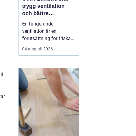
trygg ventilation
och bättre
inomhusklimat
En fungerande
ventilation är en
förutsättning för friska
människor och hållbara
04 augusti 2026
byggnader. När luften
inte byts ut samlas fukt,
partiklar och koldioxid.
ll
Människor blir trötta, får
huvudvärk och...
kar