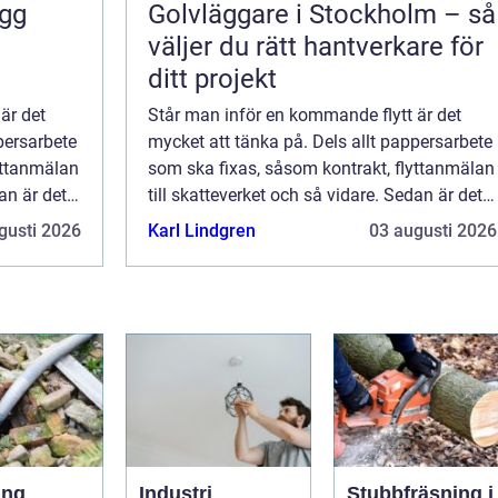
ygg
Golvläggare i Stockholm – så
väljer du rätt hantverkare för
ditt projekt
är det
Står man inför en kommande flytt är det
persarbete
mycket att tänka på. Dels allt pappersarbete
yttanmälan
som ska fixas, såsom kontrakt, flyttanmälan
an är det
till skatteverket och så vidare. Sedan är det
ju det praktiska, att fakt...
gusti 2026
Karl Lindgren
03 augusti 2026
ing
Industri
Stubbfräsning i