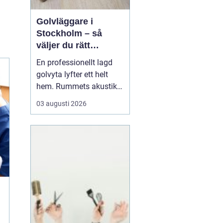
Golvläggare i
Stockholm – så
väljer du rätt
hantverkare för ditt
En professionellt lagd
projekt
golvyta lyfter ett helt
hem. Rummets akustik
förändras, ljuset speglas
03 augusti 2026
på ett annat sätt och
känslan under fötterna
påverkar hur vardagen
upplevs. När en lägenhet
eller villa st&ar...