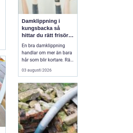
Damklippning i
kungsbacka så
hittar du rätt frisör
och stil
En bra damklippning
handlar om mer än bara
hår som blir kortare. Rätt
frisyr kan förstärka
03 augusti 2026
ansiktsformen, passa
livsstilen och göra
vardagen enklare. I
Kungsbacka finns
många alternativ, men
hur vet du vilken salong
som passar bäst, och
vad ska du tä...