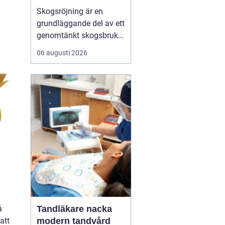
Skogsröjning är en
grundläggande del av ett
genomtänkt skogsbruk
och påverkar både
06 augusti 2026
skogens hälsa, utseende
och ekonomiska värde.
Genom att i rätt tid rensa
bort träd, buskar och
underväxt som står i
vägen för de bästa
stammarna får skogen
bättre ljus...
Tandläkare nacka
å
modern tandvård
att