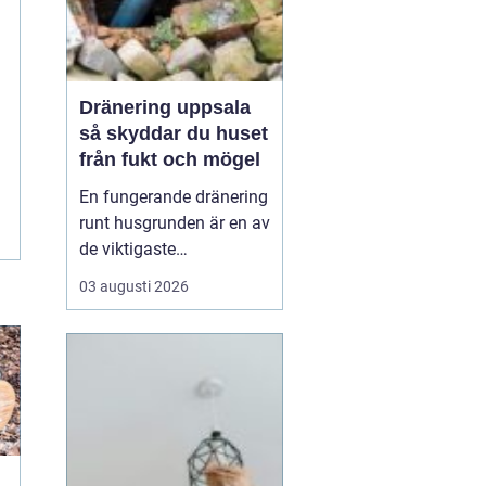
Dränering uppsala
så skyddar du huset
från fukt och mögel
En fungerande dränering
runt husgrunden är en av
de viktigaste
förutsättningarna för ett
03 augusti 2026
friskt hus. I Uppsala,
med lerjordar, kallt
klimat och tydliga
årstidsväxlingar, utsätts
grunder och källarväggar
för stora påfrestningar.
När vatten inte leds b...