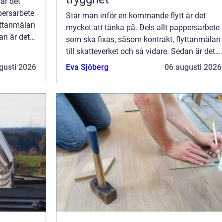
är det
persarbete
Står man inför en kommande flytt är det
yttanmälan
mycket att tänka på. Dels allt pappersarbete
an är det
som ska fixas, såsom kontrakt, flyttanmälan
till skatteverket och så vidare. Sedan är det
ju det praktiska, att fakt...
gusti 2026
Eva Sjöberg
06 augusti 2026