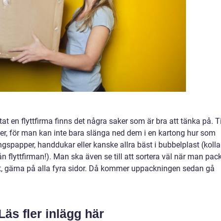
t en flyttfirma finns det några saker som är bra att tänka på. Ti
r, för man kan inte bara slänga ned dem i en kartong hur som
ingspapper, handdukar eller kanske allra bäst i bubbelplast (kolla
n flyttfirman!). Man ska även se till att sortera väl när man pac
, gärna på alla fyra sidor. Då kommer uppackningen sedan gå
Läs fler inlägg här