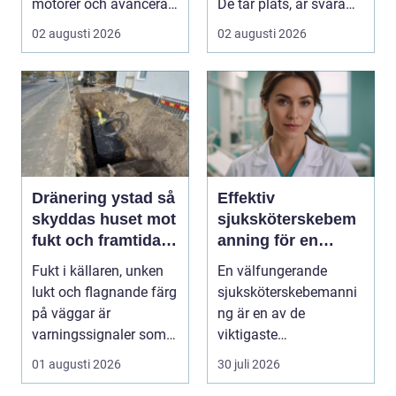
motorer och avancerad
De tar plats, är svåra
teknik. Bakom allt de...
att klippa runt,...
02 augusti 2026
02 augusti 2026
Dränering ystad så
Effektiv
skyddas huset mot
sjuksköterskebem
fukt och framtida
anning för en
skador
tryggare vård
Fukt i källaren, unken
En välfungerande
lukt och flagnande färg
sjuksköterskebemanni
på väggar är
ng är en av de
varningssignaler som
viktigaste
många villaägare i ...
förutsättningarna för
01 augusti 2026
30 juli 2026
en trygg och sä...