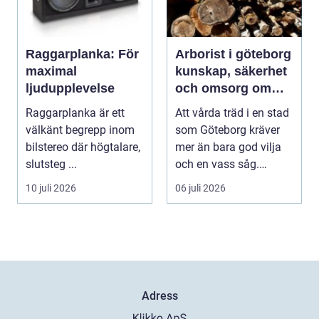
Raggarplanka: För
Arborist i göteborg
maximal
kunskap, säkerhet
ljudupplevelse
och omsorg om
dina träd
Raggarplanka är ett
Att vårda träd i en stad
välkänt begrepp inom
som Göteborg kräver
bilstereo där högtalare,
mer än bara god vilja
slutsteg ...
och en vass såg.
Klimatet är blås...
10 juli 2026
06 juli 2026
Adress