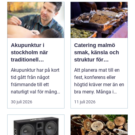
Akupunktur i
Catering malmö
stockholm när
smak, känsla och
traditionell
struktur för
kinesisk medicin
lyckade event
Akupunktur har på kort
Att planera mat till en
möter modern
tid gått från något
fest, konferens eller
vardag
främmande till ett
högtid kräver mer än en
naturligt val för många
bra meny. Många i
som söker lind...
Malmö väljer...
30 juli 2026
11 juli 2026