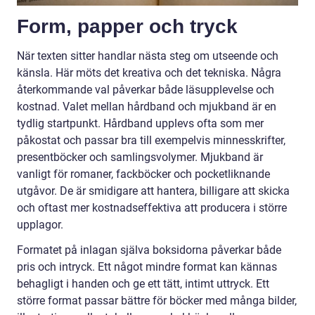
Form, papper och tryck
När texten sitter handlar nästa steg om utseende och
känsla. Här möts det kreativa och det tekniska. Några
återkommande val påverkar både läsupplevelse och
kostnad. Valet mellan hårdband och mjukband är en
tydlig startpunkt. Hårdband upplevs ofta som mer
påkostat och passar bra till exempelvis minnesskrifter,
presentböcker och samlingsvolymer. Mjukband är
vanligt för romaner, fackböcker och pocketliknande
utgåvor. De är smidigare att hantera, billigare att skicka
och oftast mer kostnadseffektiva att producera i större
upplagor.
Formatet på inlagan själva boksidorna påverkar både
pris och intryck. Ett något mindre format kan kännas
behagligt i handen och ge ett tätt, intimt uttryck. Ett
större format passar bättre för böcker med många bilder,