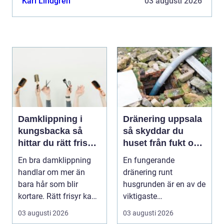
Karl Lindgren
03 augusti 2026
Damklippning i
Dränering uppsala
kungsbacka så
så skyddar du
hittar du rätt frisör
huset från fukt och
och stil
mögel
En bra damklippning
En fungerande
handlar om mer än
dränering runt
bara hår som blir
husgrunden är en av de
kortare. Rätt frisyr kan
viktigaste
förstärka ansiktsfo...
förutsättningarna för
03 augusti 2026
03 augusti 2026
ett friskt hus....