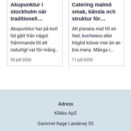
Akupunktur i
Catering malmö
stockholm när
smak, känsla och
traditionell
struktur för
kinesisk medicin
lyckade event
Akupunktur har på kort
Att planera mat till en
möter modern
tid gått från något
fest, konferens eller
vardag
främmande till ett
högtid kräver mer än en
naturligt val för många
bra meny. Många i
som söker lind...
Malmö väljer...
30 juli 2026
11 juli 2026
Adress