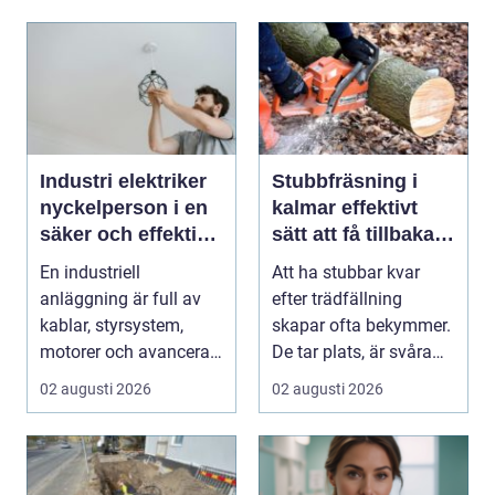
Industri elektriker
Stubbfräsning i
nyckelperson i en
kalmar effektivt
säker och effektiv
sätt att få tillbaka
produktion
trädgården
En industriell
Att ha stubbar kvar
anläggning är full av
efter trädfällning
kablar, styrsystem,
skapar ofta bekymmer.
motorer och avancerad
De tar plats, är svåra
teknik. Bakom allt de...
att klippa runt,...
02 augusti 2026
02 augusti 2026