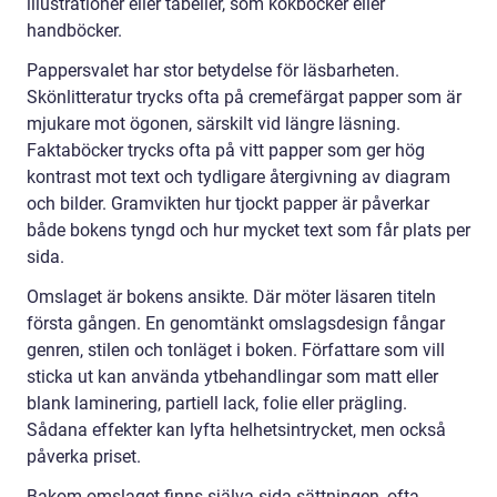
illustrationer eller tabeller, som kokböcker eller
handböcker.
Pappersvalet har stor betydelse för läsbarheten.
Skönlitteratur trycks ofta på cremefärgat papper som är
mjukare mot ögonen, särskilt vid längre läsning.
Faktaböcker trycks ofta på vitt papper som ger hög
kontrast mot text och tydligare återgivning av diagram
och bilder. Gramvikten hur tjockt papper är påverkar
både bokens tyngd och hur mycket text som får plats per
sida.
Omslaget är bokens ansikte. Där möter läsaren titeln
första gången. En genomtänkt omslagsdesign fångar
genren, stilen och tonläget i boken. Författare som vill
sticka ut kan använda ytbehandlingar som matt eller
blank laminering, partiell lack, folie eller prägling.
Sådana effekter kan lyfta helhetsintrycket, men också
påverka priset.
Bakom omslaget finns själva sida-sättningen, ofta