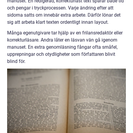
manuset. En redigerad, korrekturläst text sparar både tid
och pengar i tryckprocessen. Varje ändring efter att
sidorna satts om innebär extra arbete. Därför lönar det
sig att arbeta klart texten ordentligt innan layout.
Många egenutgivare tar hjälp av en frilansredaktör eller
korrekturläsare. Andra låter en läsvan vän gå igenom
manuset. En extra genomläsning fångar ofta småfel,
upprepningar och otydligheter som författaren blivit
blind för.