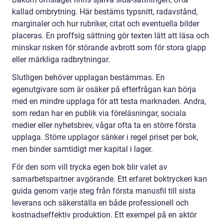
kallad ombrytning. Här bestäms typsnitt, radavstånd,
marginaler och hur rubriker, citat och eventuella bilder
placeras. En proffsig sättning gör texten lätt att läsa och
minskar risken för störande avbrott som för stora glapp
eller märkliga radbrytningar.
Slutligen behöver upplagan bestämmas. En
egenutgivare som är osäker på efterfrågan kan börja
med en mindre upplaga för att testa marknaden. Andra,
som redan har en publik via föreläsningar, sociala
medier eller nyhetsbrev, vågar ofta ta en större första
upplaga. Större upplagor sänker i regel priset per bok,
men binder samtidigt mer kapital i lager.
För den som vill trycka egen bok blir valet av
samarbetspartner avgörande. Ett erfaret boktryckeri kan
guida genom varje steg från första manusfil till sista
leverans och säkerställa en både professionell och
kostnadseffektiv produktion. Ett exempel på en aktör