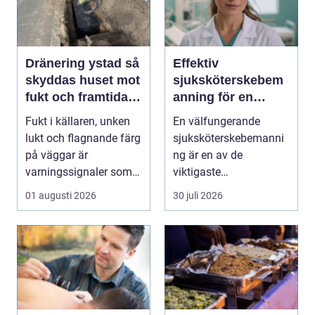
Dränering ystad så
Effektiv
skyddas huset mot
sjuksköterskebem
fukt och framtida
anning för en
skador
tryggare vård
Fukt i källaren, unken
En välfungerande
lukt och flagnande färg
sjuksköterskebemanni
på väggar är
ng är en av de
varningssignaler som
viktigaste
många villaägare i ...
förutsättningarna för
01 augusti 2026
30 juli 2026
en trygg och sä...