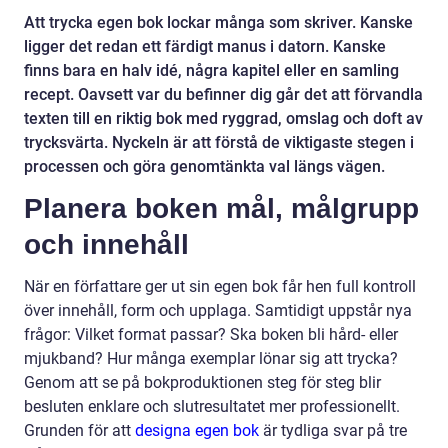
Att trycka egen bok lockar många som skriver. Kanske
ligger det redan ett färdigt manus i datorn. Kanske
finns bara en halv idé, några kapitel eller en samling
recept. Oavsett var du befinner dig går det att förvandla
texten till en riktig bok med ryggrad, omslag och doft av
trycksvärta. Nyckeln är att förstå de viktigaste stegen i
processen och göra genomtänkta val längs vägen.
Planera boken mål, målgrupp
och innehåll
När en författare ger ut sin egen bok får hen full kontroll
över innehåll, form och upplaga. Samtidigt uppstår nya
frågor: Vilket format passar? Ska boken bli hård- eller
mjukband? Hur många exemplar lönar sig att trycka?
Genom att se på bokproduktionen steg för steg blir
besluten enklare och slutresultatet mer professionellt.
Grunden för att
designa egen bok
är tydliga svar på tre