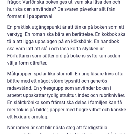
frågor: Varför ska boken ges ut, vem ska läsa den och
hur ska den användas? De svaren påverkar allt från
format till pappersval.
En praktisk utgångspunkt är att tänka på boken som ett
verktyg. En roman ska bära en berättelse. En kokbok ska
tåla att ligga uppslagen på en köksbänk. En handbok
ska vara lätt att slå i och läsa korta stycken ur.
Författaren som sätter ord på bokens syfte kan sedan
välja form därefter.
Målgruppen spelar lika stor roll. En ung läsare trivs ofta
bättre med ett något större typsnitt och generös
radavstånd. En yrkesgrupp som använder boken i
arbetet uppskattar tydlig struktur, index och rubriknivåer.
En släktkrönika som främst ska delas i familjen kan få
mer fokus på bilder, papper med högre vithet och kanske
ett lyxigare omslag.
När ramen är satt blir nästa steg att färdigställa