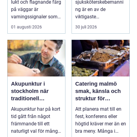
lukt och flagnande färg
sjuksköterskebemanni
på väggar är
ng är en av de
varningssignaler som
viktigaste
många villaägare i ...
förutsättningarna för
01 augusti 2026
30 juli 2026
en trygg och sä...
Akupunktur i
Catering malmö
stockholm när
smak, känsla och
traditionell
struktur för
kinesisk medicin
lyckade event
Akupunktur har på kort
Att planera mat till en
möter modern
tid gått från något
fest, konferens eller
vardag
främmande till ett
högtid kräver mer än en
naturligt val för många
bra meny. Många i