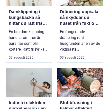
Damklippning i
Dränering uppsala
kungsbacka så
så skyddar du
hittar du rätt frisör
huset från fukt och
och stil
mögel
En bra damklippning
En fungerande
handlar om mer än
dränering runt
bara hår som blir
husgrunden är en av de
kortare. Rätt frisyr kan
viktigaste
förstärka ansiktsfo...
förutsättningarna för
03 augusti 2026
03 augusti 2026
ett friskt hus....
Industri elektriker
Stubbfräsning i
nyckelperson i en
kalmar effektivt