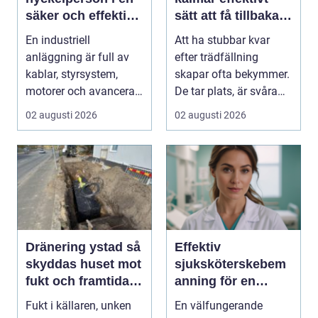
säker och effektiv
sätt att få tillbaka
produktion
trädgården
En industriell
Att ha stubbar kvar
anläggning är full av
efter trädfällning
kablar, styrsystem,
skapar ofta bekymmer.
motorer och avancerad
De tar plats, är svåra
teknik. Bakom allt de...
att klippa runt,...
02 augusti 2026
02 augusti 2026
Dränering ystad så
Effektiv
skyddas huset mot
sjuksköterskebem
fukt och framtida
anning för en
skador
tryggare vård
Fukt i källaren, unken
En välfungerande