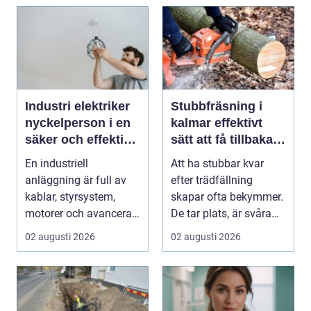
Industri elektriker
Stubbfräsning i
nyckelperson i en
kalmar effektivt
säker och effektiv
sätt att få tillbaka
produktion
trädgården
En industriell
Att ha stubbar kvar
anläggning är full av
efter trädfällning
kablar, styrsystem,
skapar ofta bekymmer.
motorer och avancerad
De tar plats, är svåra
teknik. Bakom allt de...
att klippa runt,...
02 augusti 2026
02 augusti 2026