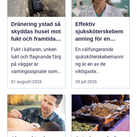
Dränering ystad så
Effektiv
skyddas huset mot
sjuksköterskebem
fukt och framtida
anning för en
skador
tryggare vård
Fukt i källaren, unken
En välfungerande
lukt och flagnande färg
sjuksköterskebemanni
på väggar är
ng är en av de
varningssignaler som
viktigaste
många villaägare i ...
förutsättningarna för
01 augusti 2026
30 juli 2026
en trygg och sä...