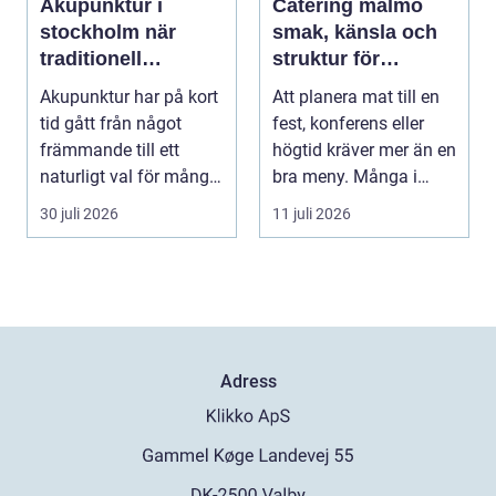
Akupunktur i
Catering malmö
stockholm när
smak, känsla och
traditionell
struktur för
kinesisk medicin
lyckade event
Akupunktur har på kort
Att planera mat till en
möter modern
tid gått från något
fest, konferens eller
vardag
främmande till ett
högtid kräver mer än en
naturligt val för många
bra meny. Många i
som söker lind...
Malmö väljer...
30 juli 2026
11 juli 2026
Adress