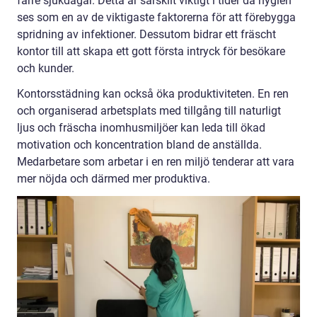
färre sjukdagar. Detta är särskilt viktigt i tider då hygien
ses som en av de viktigaste faktorerna för att förebygga
spridning av infektioner. Dessutom bidrar ett fräscht
kontor till att skapa ett gott första intryck för besökare
och kunder.
Kontorsstädning kan också öka produktiviteten. En ren
och organiserad arbetsplats med tillgång till naturligt
ljus och fräscha inomhusmiljöer kan leda till ökad
motivation och koncentration bland de anställda.
Medarbetare som arbetar i en ren miljö tenderar att vara
mer nöjda och därmed mer produktiva.