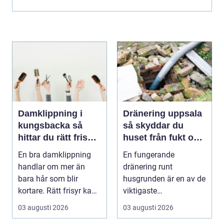
Damklippning i
Dränering uppsala
kungsbacka så
så skyddar du
hittar du rätt frisör
huset från fukt och
och stil
mögel
En bra damklippning
En fungerande
handlar om mer än
dränering runt
bara hår som blir
husgrunden är en av de
kortare. Rätt frisyr kan
viktigaste
förstärka ansiktsfo...
förutsättningarna för
03 augusti 2026
03 augusti 2026
ett friskt hus....