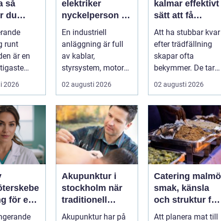
så
elektriker
kalmar effektivt
r du
nyckelperson i
sätt att få
rån fukt
en säker och
tillbaka
erande
En industriell
Att ha stubbar kvar
gel
effektiv
trädgården
g runt
anläggning är full
efter trädfällning
produktion
en är en
av kablar,
skapar ofta
tigaste
styrsystem, motorer
bekymmer. De tar
tningarna
och avancerad
plats, är svåra att
i 2026
02 augusti 2026
02 augusti 2026
iskt hus....
teknik. Bakom allt
klippa runt,...
de...
v
Akupunktur i
Catering malmö
öterskebe
stockholm när
smak, känsla
g för en
traditionell
och struktur för
e vård
kinesisk
lyckade event
ngerande
Akupunktur har på
Att planera mat till