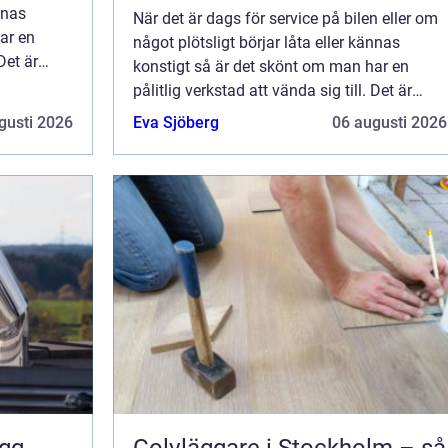
nnas
När det är dags för service på bilen eller om
ar en
något plötsligt börjar låta eller kännas
Det är
konstigt så är det skönt om man har en
den som kan
pålitlig verkstad att vända sig till. Det är
klokt att inte bara nöja sig med den som kan
gusti 2026
Eva Sjöberg
06 augusti 2026
fixa bilen till det absolut billig...