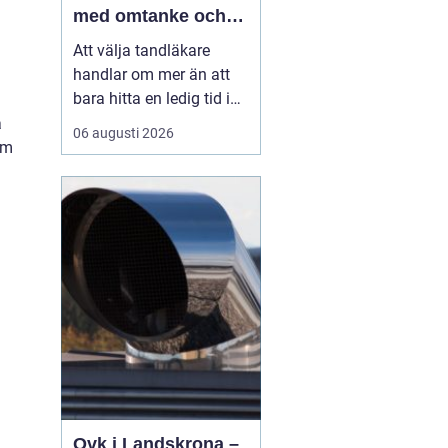
med omtanke och
trygghet
Att välja tandläkare
handlar om mer än att
bara hitta en ledig tid i
kalendern. För många är
a
06 augusti 2026
tandvården förknippad
om
med oro, gamla
erfarenheter eller en
känsla av osäkerhet. När
människor söker
efter
Tandläk...
Ovk i Landskrona –