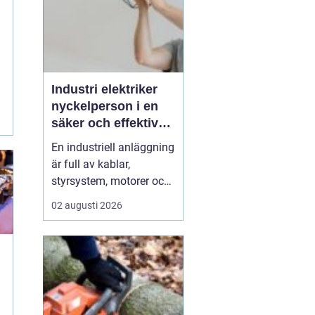
Industri elektriker
nyckelperson i en
säker och effektiv
produktion
En industriell anläggning
är full av kablar,
styrsystem, motorer och
avancerad teknik.
02 augusti 2026
Bakom allt detta finns en
yrkesgrupp som håller
hjulen rullande dygnet
runt: industri elektriker.
Utan deras kunskap
stannar produktionen,