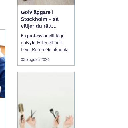
Golvläggare i
Stockholm – så
väljer du rätt
hantverkare för ditt
En professionellt lagd
projekt
golvyta lyfter ett helt
hem. Rummets akustik
förändras, ljuset speglas
03 augusti 2026
på ett annat sätt och
känslan under fötterna
påverkar hur vardagen
upplevs. När en lägenhet
eller villa st&ar...