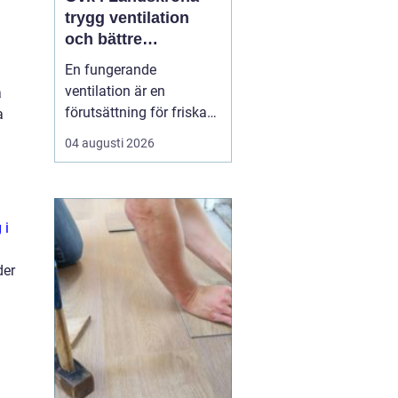
trygg ventilation
och bättre
inomhusklimat
En fungerande
ventilation är en
å
förutsättning för friska
a
människor och hållbara
04 augusti 2026
byggnader. När luften
inte byts ut samlas fukt,
partiklar och koldioxid.
Människor blir trötta, får
 i
huvudvärk och...
der