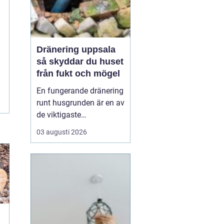
Dränering uppsala
så skyddar du huset
från fukt och mögel
En fungerande dränering
runt husgrunden är en av
de viktigaste
förutsättningarna för ett
03 augusti 2026
friskt hus. I Uppsala,
med lerjordar, kallt
klimat och tydliga
årstidsväxlingar, utsätts
grunder och källarväggar
för stora påfrestningar.
När vatten inte leds b...