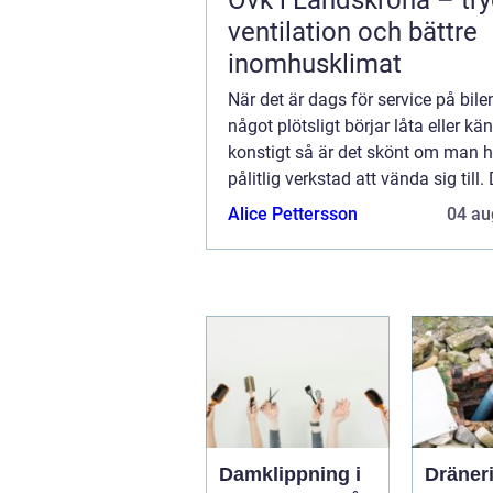
Ovk i Landskrona – tr
ventilation och bättre
inomhusklimat
När det är dags för service på bile
något plötsligt börjar låta eller kä
konstigt så är det skönt om man h
pålitlig verkstad att vända sig till. 
klokt att inte bara nöja sig med 
Alice Pettersson
04 au
fixa bilen till det absolut billig...
Damklippning i
Dräner