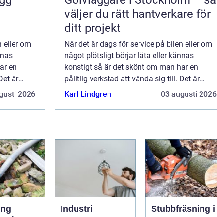
ygg
Golvläggare i Stockholm – så
väljer du rätt hantverkare för
ditt projekt
n eller om
När det är dags för service på bilen eller om
nnas
något plötsligt börjar låta eller kännas
ar en
konstigt så är det skönt om man har en
Det är
pålitlig verkstad att vända sig till. Det är
den som kan
klokt att inte bara nöja sig med den som kan
gusti 2026
Karl Lindgren
03 augusti 2026
fixa bilen till det absolut billig...
ing
Industri
Stubbfräsning i