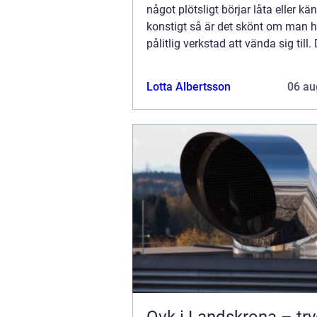
något plötsligt börjar låta eller kä
konstigt så är det skönt om man h
pålitlig verkstad att vända sig till. 
klokt att inte bara nöja sig med 
fixa bilen till det absolut billig...
Lotta Albertsson
06 au