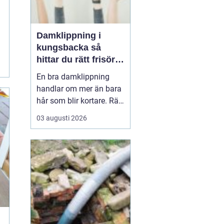
Damklippning i
kungsbacka så
hittar du rätt frisör
och stil
En bra damklippning
handlar om mer än bara
hår som blir kortare. Rätt
frisyr kan förstärka
03 augusti 2026
ansiktsformen, passa
livsstilen och göra
vardagen enklare. I
Kungsbacka finns
många alternativ, men
hur vet du vilken salong
som passar bäst, och
vad ska du tä...