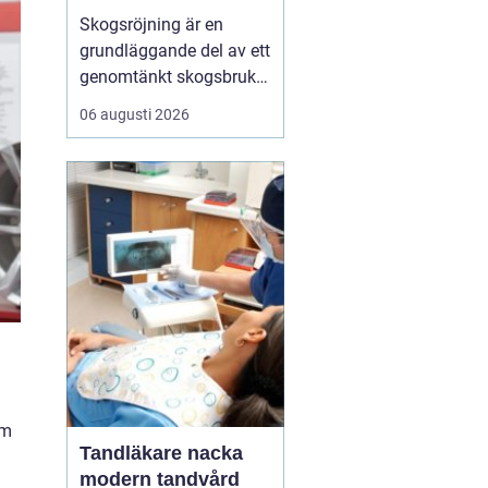
Skogsröjning är en
grundläggande del av ett
genomtänkt skogsbruk
och påverkar både
06 augusti 2026
skogens hälsa, utseende
och ekonomiska värde.
Genom att i rätt tid rensa
bort träd, buskar och
underväxt som står i
vägen för de bästa
stammarna får skogen
bättre ljus...
om
Tandläkare nacka
modern tandvård