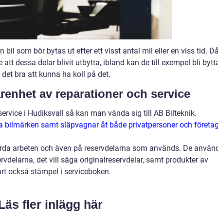
 bil som bör bytas ut efter ett visst antal mil eller en viss tid. D
 att dessa delar blivit utbytta, ibland kan de till exempel bli bytt
r det bra att kunna ha koll på det.
renhet av reparationer och service
service i Hudiksvall så kan man vända sig till AB Bilteknik.
la bilmärken samt släpvagnar åt både privatpersoner och företag
tförda arbeten och även på reservdelarna som används. De använ
vdelarna, det vill säga originalreservdelar, samt produkter av
lart också stämpel i serviceboken.
Läs fler inlägg här