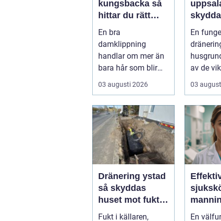
kungsbacka så
uppsala 
hittar du rätt
skydda
frisör och stil
huset f
En bra
En fung
och mö
damklippning
dränerin
handlar om mer än
husgrund
bara hår som blir
av de vik
kortare. Rätt frisyr
förutsät
03 augusti 2026
03 august
kan förstärka
för ett fr
ansiktsfo...
Dränering ystad
Effekti
så skyddas
sjuksk
huset mot fukt
mannin
och framtida
tryggar
Fukt i källaren,
En välfu