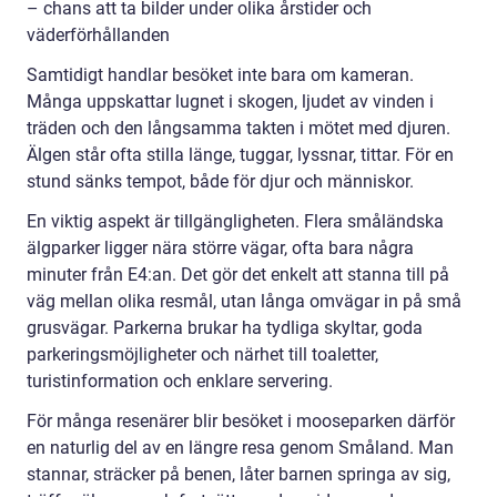
– chans att ta bilder under olika årstider och
väderförhållanden
Samtidigt handlar besöket inte bara om kameran.
Många uppskattar lugnet i skogen, ljudet av vinden i
träden och den långsamma takten i mötet med djuren.
Älgen står ofta stilla länge, tuggar, lyssnar, tittar. För en
stund sänks tempot, både för djur och människor.
En viktig aspekt är tillgängligheten. Flera småländska
älgparker ligger nära större vägar, ofta bara några
minuter från E4:an. Det gör det enkelt att stanna till på
väg mellan olika resmål, utan långa omvägar in på små
grusvägar. Parkerna brukar ha tydliga skyltar, goda
parkeringsmöjligheter och närhet till toaletter,
turistinformation och enklare servering.
För många resenärer blir besöket i mooseparken därför
en naturlig del av en längre resa genom Småland. Man
stannar, sträcker på benen, låter barnen springa av sig,