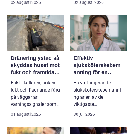
02 augusti 2026
02 augusti 2026
Dränering ystad så
Effektiv
skyddas huset mot
sjuksköterskebem
fukt och framtida
anning för en
skador
tryggare vård
Fukt i källaren, unken
En välfungerande
lukt och flagnande färg
sjuksköterskebemanni
på väggar är
ng är en av de
varningssignaler som
viktigaste
många villaägare i ...
förutsättningarna för
01 augusti 2026
30 juli 2026
en trygg och sä...