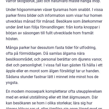
varför skogsbruk, jakt och naturvård måste hänga ihop.
Under högsommaren växer tjurarnas horn snabbt. I vissa
parker finns bilder och information som visar hur hornen
utvecklas månad för månad. Besökare som återkommer
under året kan följa förvandlingen: från korta knoppar i
början av säsongen till fullt utvecklade horn framåt
hösten.
Många parker har dessutom fasta tider för utfodring,
ofta på förmiddagen. Då samlas älgarna nära
besöksområdet, och personal berättar om djurens vanor,
diet och personlighet. I vissa fall kan gästen få hålla i ett
äpple eller en morot som älgen försiktigt tar ur handen.
Sådana stunder fastnar lätt i minnet inte minst hos de
yngsta.
En modern moosepark kompletterar ofta uteupplevelsen
med en enkel utställning eller ett litet älgmuseum. Där
kan besökaren se horn i olika storlekar, lära sig hur
älgens klövar ser ut, eller jämföra sin egen längd med en