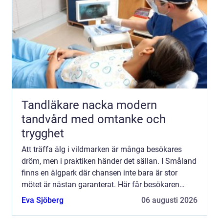
Tandläkare nacka modern
tandvård med omtanke och
trygghet
Att träffa älg i vildmarken är många besökares
dröm, men i praktiken händer det sällan. I Småland
finns en älgpark där chansen inte bara är stor
mötet är nästan garanterat. Här får besökaren
komma nära djuren, lära sig mer om svensk natur
Eva Sjöberg
06 augusti 2026
och ta del ...