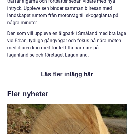
träffar älgarna och fortsätter sedan vidare med nya
intryck. Upplevelsen binder samman bilresan med
landskapet runtom från motorväg till skogsglänta på
några minuter.
Den som vill uppleva en älgpark i Småland med bra läge
vid E4:an, tydliga gångvägar och fokus på nära möten
med djuren kan med fördel titta närmare på
laganland.se och företaget Laganland.
Läs fler inlägg här
Fler nyheter