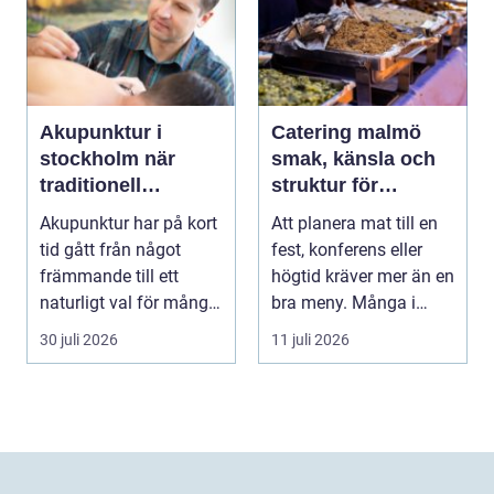
Akupunktur i
Catering malmö
stockholm när
smak, känsla och
traditionell
struktur för
kinesisk medicin
lyckade event
Akupunktur har på kort
Att planera mat till en
möter modern
tid gått från något
fest, konferens eller
vardag
främmande till ett
högtid kräver mer än en
naturligt val för många
bra meny. Många i
som söker lind...
Malmö väljer...
30 juli 2026
11 juli 2026