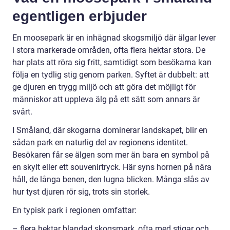
egentligen erbjuder
En moosepark är en inhägnad skogsmiljö där älgar lever
i stora markerade områden, ofta flera hektar stora. De
har plats att röra sig fritt, samtidigt som besökarna kan
följa en tydlig stig genom parken. Syftet är dubbelt: att
ge djuren en trygg miljö och att göra det möjligt för
människor att uppleva älg på ett sätt som annars är
svårt.
I Småland, där skogarna dominerar landskapet, blir en
sådan park en naturlig del av regionens identitet.
Besökaren får se älgen som mer än bara en symbol på
en skylt eller ett souvenirtryck. Här syns hornen på nära
håll, de långa benen, den lugna blicken. Många slås av
hur tyst djuren rör sig, trots sin storlek.
En typisk park i regionen omfattar:
– flera hektar blandad skogsmark, ofta med stigar och