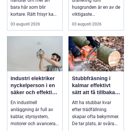
handlar om mer än
dränering runt
bara hår som blir
husgrunden är en av de
kortare. Rätt frisyr kan
viktigaste
förstärka ansiktsfo...
förutsättningarna för
03 augusti 2026
03 augusti 2026
ett friskt hus....
Industri elektriker
Stubbfräsning i
nyckelperson i en
kalmar effektivt
säker och effektiv
sätt att få tillbaka
produktion
trädgården
En industriell
Att ha stubbar kvar
anläggning är full av
efter trädfällning
kablar, styrsystem,
skapar ofta bekymmer.
motorer och avancerad
De tar plats, är svåra
teknik. Bakom allt de...
att klippa runt,...