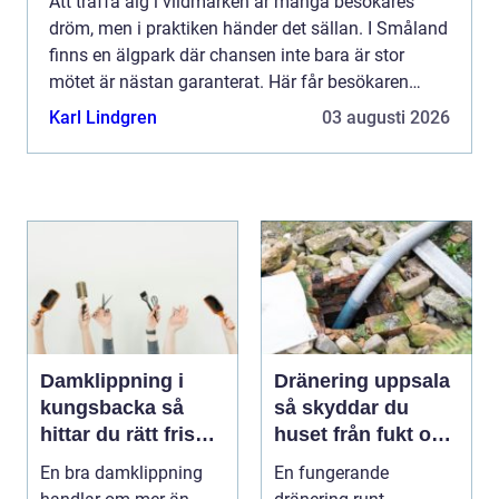
Att träffa älg i vildmarken är många besökares
dröm, men i praktiken händer det sällan. I Småland
finns en älgpark där chansen inte bara är stor
mötet är nästan garanterat. Här får besökaren
komma nära djuren, lära sig mer om svensk natur
Karl Lindgren
03 augusti 2026
och ta del ...
Damklippning i
Dränering uppsala
kungsbacka så
så skyddar du
hittar du rätt frisör
huset från fukt och
och stil
mögel
En bra damklippning
En fungerande