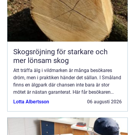
Skogsröjning för starkare och
mer lönsam skog
Att träffa älg i vildmarken är många besökares
dröm, men i praktiken händer det sällan. I Småland
finns en älgpark där chansen inte bara är stor
mötet är nästan garanterat. Här får besökaren
komma nära djuren, lära sig mer om svensk natur
Lotta Albertsson
06 augusti 2026
och ta del ...