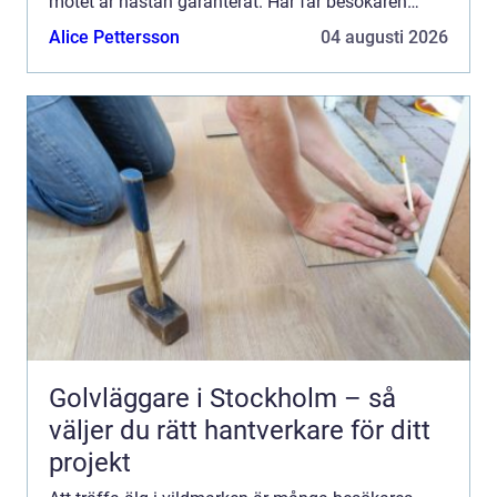
mötet är nästan garanterat. Här får besökaren
komma nära djuren, lära sig mer om svensk natur
Alice Pettersson
04 augusti 2026
och ta del ...
Golvläggare i Stockholm – så
väljer du rätt hantverkare för ditt
projekt