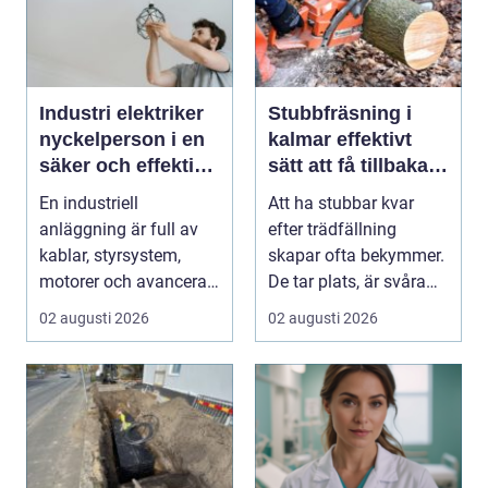
Industri elektriker
Stubbfräsning i
nyckelperson i en
kalmar effektivt
säker och effektiv
sätt att få tillbaka
produktion
trädgården
En industriell
Att ha stubbar kvar
anläggning är full av
efter trädfällning
kablar, styrsystem,
skapar ofta bekymmer.
motorer och avancerad
De tar plats, är svåra
teknik. Bakom allt de...
att klippa runt,...
02 augusti 2026
02 augusti 2026