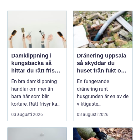
Damklippning i
Dränering uppsala
kungsbacka så
så skyddar du
hittar du rätt frisör
huset från fukt och
och stil
mögel
En bra damklippning
En fungerande
handlar om mer än
dränering runt
bara hår som blir
husgrunden är en av de
kortare. Rätt frisyr kan
viktigaste
förstärka ansiktsfo...
förutsättningarna för
03 augusti 2026
03 augusti 2026
ett friskt hus....