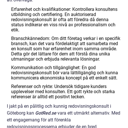
Erfarenhet och kvalifikationer: Kontrollera konsultens
utbildning och certifiering. En auktoriserad
redovisningskonsult är ofta att föredra då denna
status indikerar en viss nivå av professionalism och
etik.
Branschkännedom: Om ditt företag verkar i en specifik
bransch, kan det vara fördelaktigt att samarbeta med
en konsult som har erfarenhet inom samma område.
Detta gör det lättare för dem att förstå dina unika
utmaningar och erbjuda relevanta lösningar.
Kommunikation och tillgänglighet: En god
redovisningskonsult bör vara lättillgänglig och kunna
kommunicera ekonomiska koncept på ett enkelt sätt.
Referenser och rykte: Undersök tidigare kunders
upplevelser med konsulten. Ett gott rykte och starka
referenser är alltid ett positivt tecken.
I jakt på en pålitlig och kunnig redovisningskonsult i
Göteborg kan
GotRed.se
vara ett utmärkt alternativ. Med
ett engagemang för att förenkla
redovisningsprocesserna erbjuder de en bred