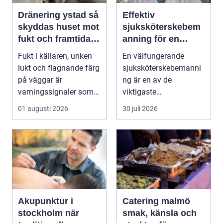
Dränering ystad så
Effektiv
skyddas huset mot
sjuksköterskebem
fukt och framtida
anning för en
skador
tryggare vård
Fukt i källaren, unken
En välfungerande
lukt och flagnande färg
sjuksköterskebemanni
på väggar är
ng är en av de
varningssignaler som
viktigaste
många villaägare i ...
förutsättningarna för
01 augusti 2026
30 juli 2026
en trygg och sä...
Akupunktur i
Catering malmö
stockholm när
smak, känsla och