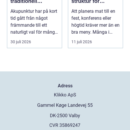
traditionell
struktur för
kinesisk medicin
lyckade event
Akupunktur har på kort
Att planera mat till en
möter modern
tid gått från något
fest, konferens eller
vardag
främmande till ett
högtid kräver mer än en
naturligt val för många
bra meny. Många i
som söker lind...
Malmö väljer...
30 juli 2026
11 juli 2026
Adress