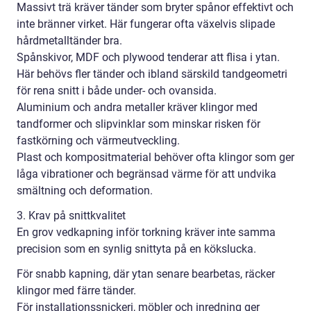
Massivt trä kräver tänder som bryter spånor effektivt och
inte bränner virket. Här fungerar ofta växelvis slipade
hårdmetalltänder bra.
Spånskivor, MDF och plywood tenderar att flisa i ytan.
Här behövs fler tänder och ibland särskild tandgeometri
för rena snitt i både under- och ovansida.
Aluminium och andra metaller kräver klingor med
tandformer och slipvinklar som minskar risken för
fastkörning och värmeutveckling.
Plast och kompositmaterial behöver ofta klingor som ger
låga vibrationer och begränsad värme för att undvika
smältning och deformation.
3. Krav på snittkvalitet
En grov vedkapning inför torkning kräver inte samma
precision som en synlig snittyta på en kökslucka.
För snabb kapning, där ytan senare bearbetas, räcker
klingor med färre tänder.
För installationssnickeri, möbler och inredning ger