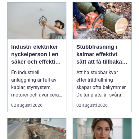
Industri elektriker
Stubbfräsning i
nyckelperson i en
kalmar effektivt
säker och effektiv
sätt att få tillbaka
produktion
trädgården
En industriell
Att ha stubbar kvar
anläggning är full av
efter trädfällning
kablar, styrsystem,
skapar ofta bekymmer.
motorer och avancerad
De tar plats, är svåra
teknik. Bakom allt de...
att klippa runt,...
02 augusti 2026
02 augusti 2026