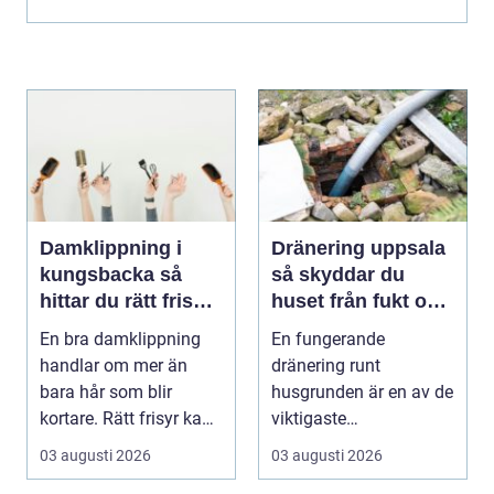
Damklippning i
Dränering uppsala
kungsbacka så
så skyddar du
hittar du rätt frisör
huset från fukt och
och stil
mögel
En bra damklippning
En fungerande
handlar om mer än
dränering runt
bara hår som blir
husgrunden är en av de
kortare. Rätt frisyr kan
viktigaste
förstärka ansiktsfo...
förutsättningarna för
03 augusti 2026
03 augusti 2026
ett friskt hus....