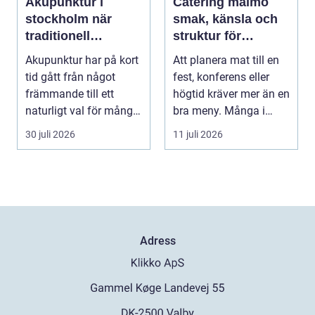
Akupunktur i
Catering malmö
stockholm när
smak, känsla och
traditionell
struktur för
kinesisk medicin
lyckade event
Akupunktur har på kort
Att planera mat till en
möter modern
tid gått från något
fest, konferens eller
vardag
främmande till ett
högtid kräver mer än en
naturligt val för många
bra meny. Många i
som söker lind...
Malmö väljer...
30 juli 2026
11 juli 2026
Adress