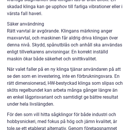
skadad klinga kan ge upphov till farliga vibrationer eller i
värsta fall haveri.
Säker användning
Rätt varvtal är avgörande. Klingans märkning anger
maxvarvtal, och maskinen får aldrig driva klingan över
denna nivå. Skydd, spånutblås och anhåll ska användas
enligt tillverkarens anvisningar. En korrekt inställd
maskin ökar både säkerhet och snittkvalitet.
När valet faller på en ny klinga tjänar användaren på att
se den som en investering, inte en förbrukningsvara. En
rätt dimensionerad, HW-bestyckad klinga som slipas och
sköts regelbundet kan arbeta många gånger längre än
en enkel lågprisvariant och samtidigt ge bättre resultat
under hela livslängden.
För den som vill hitta sågklingor för både industri och
hobbysnickeri, med fokus på hög och jämn kvalitet, är
tole.se ett etablerat alternativ. Genom företagsnamnet