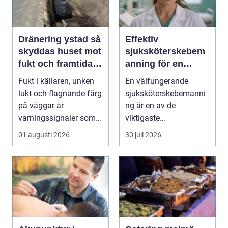
Dränering ystad så
Effektiv
skyddas huset mot
sjuksköterskebem
fukt och framtida
anning för en
skador
tryggare vård
Fukt i källaren, unken
En välfungerande
lukt och flagnande färg
sjuksköterskebemanni
på väggar är
ng är en av de
varningssignaler som
viktigaste
många villaägare i ...
förutsättningarna för
01 augusti 2026
30 juli 2026
en trygg och sä...