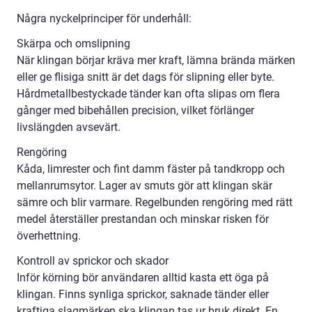
Några nyckelprinciper för underhåll:
Skärpa och omslipning
När klingan börjar kräva mer kraft, lämna brända märken
eller ge flisiga snitt är det dags för slipning eller byte.
Hårdmetallbestyckade tänder kan ofta slipas om flera
gånger med bibehållen precision, vilket förlänger
livslängden avsevärt.
Rengöring
Kåda, limrester och fint damm fäster på tandkropp och
mellanrumsytor. Lager av smuts gör att klingan skär
sämre och blir varmare. Regelbunden rengöring med rätt
medel återställer prestandan och minskar risken för
överhettning.
Kontroll av sprickor och skador
Inför körning bör användaren alltid kasta ett öga på
klingan. Finns synliga sprickor, saknade tänder eller
kraftiga slagmärken ska klingan tas ur bruk direkt. En