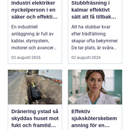
Industri elektriker
Stubbfräsning i
nyckelperson i en
kalmar effektivt
säker och effektiv
sätt att få tillbaka
produktion
trädgården
En industriell
Att ha stubbar kvar
anläggning är full av
efter trädfällning
kablar, styrsystem,
skapar ofta bekymmer.
motorer och avancerad
De tar plats, är svåra
teknik. Bakom allt de...
att klippa runt,...
02 augusti 2026
02 augusti 2026
Dränering ystad så
Effektiv
skyddas huset mot
sjuksköterskebem
fukt och framtida
anning för en