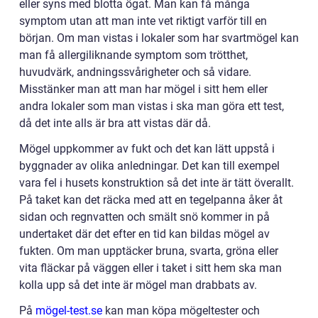
eller syns med blotta ögat. Man kan få många
symptom utan att man inte vet riktigt varför till en
början. Om man vistas i lokaler som har svartmögel kan
man få allergiliknande symptom som trötthet,
huvudvärk, andningssvårigheter och så vidare.
Misstänker man att man har mögel i sitt hem eller
andra lokaler som man vistas i ska man göra ett test,
då det inte alls är bra att vistas där då.
Mögel uppkommer av fukt och det kan lätt uppstå i
byggnader av olika anledningar. Det kan till exempel
vara fel i husets konstruktion så det inte är tätt överallt.
På taket kan det räcka med att en tegelpanna åker åt
sidan och regnvatten och smält snö kommer in på
undertaket där det efter en tid kan bildas mögel av
fukten. Om man upptäcker bruna, svarta, gröna eller
vita fläckar på väggen eller i taket i sitt hem ska man
kolla upp så det inte är mögel man drabbats av.
På
mögel-test.se
kan man köpa mögeltester och