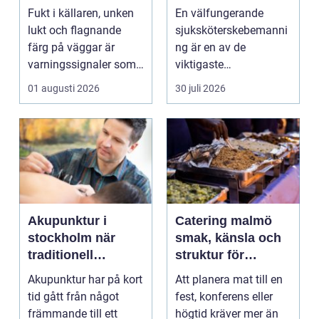
skador
tryggare vård
Fukt i källaren, unken
En välfungerande
lukt och flagnande
sjuksköterskebemanni
färg på väggar är
ng är en av de
varningssignaler som
viktigaste
många villaägare i ...
förutsättningarna för
01 augusti 2026
30 juli 2026
en trygg och sä...
Akupunktur i
Catering malmö
stockholm när
smak, känsla och
traditionell
struktur för
kinesisk medicin
lyckade event
Akupunktur har på kort
Att planera mat till en
möter modern
tid gått från något
fest, konferens eller
vardag
främmande till ett
högtid kräver mer än