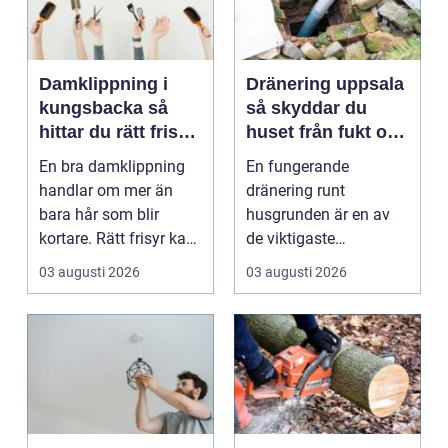
Damklippning i
Dränering uppsala
kungsbacka så
så skyddar du
hittar du rätt frisör
huset från fukt och
och stil
mögel
En bra damklippning
En fungerande
handlar om mer än
dränering runt
bara hår som blir
husgrunden är en av
kortare. Rätt frisyr kan
de viktigaste
förstärka ansiktsfo...
förutsättningarna för
03 augusti 2026
03 augusti 2026
ett friskt hus....