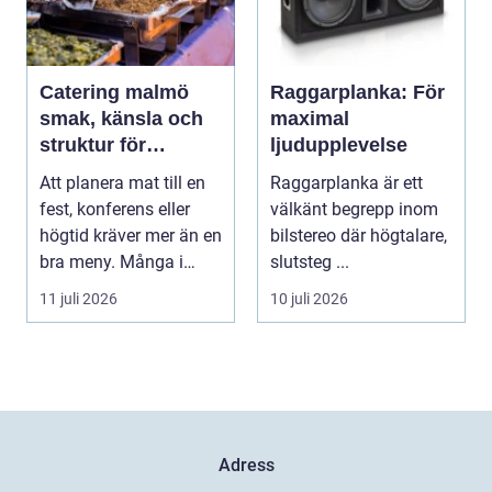
Catering malmö
Raggarplanka: För
smak, känsla och
maximal
struktur för
ljudupplevelse
lyckade event
Att planera mat till en
Raggarplanka är ett
fest, konferens eller
välkänt begrepp inom
högtid kräver mer än en
bilstereo där högtalare,
bra meny. Många i
slutsteg ...
Malmö väljer...
11 juli 2026
10 juli 2026
Adress