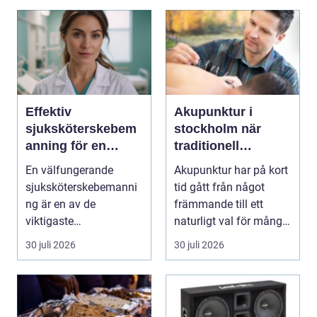
Effektiv
Akupunktur i
sjuksköterskebem
stockholm när
anning för en
traditionell
tryggare vård
kinesisk medicin
En välfungerande
Akupunktur har på kort
möter modern
sjuksköterskebemanni
tid gått från något
vardag
ng är en av de
främmande till ett
viktigaste
naturligt val för många
förutsättningarna för
som söker lind...
30 juli 2026
30 juli 2026
en trygg och sä...