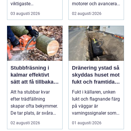
viktigaste
motorer och avancerad
förutsättningarna för
teknik. Bakom allt de...
03 augusti 2026
02 augusti 2026
ett friskt hus....
Stubbfräsning i
Dränering ystad så
kalmar effektivt
skyddas huset mot
sätt att få tillbaka
fukt och framtida
trädgården
skador
Att ha stubbar kvar
Fukt i källaren, unken
efter trädfällning
lukt och flagnande färg
skapar ofta bekymmer.
på väggar är
De tar plats, är svåra
varningssignaler som
att klippa runt,...
många villaägare i ...
02 augusti 2026
01 augusti 2026