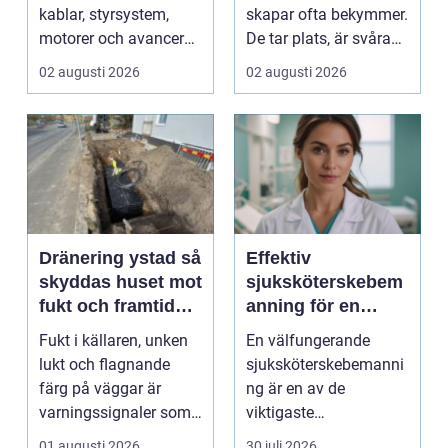
kablar, styrsystem,
skapar ofta bekymmer.
motorer och avancerad
De tar plats, är svåra
teknik. Bakom allt de...
att klippa runt,...
02 augusti 2026
02 augusti 2026
Dränering ystad så
Effektiv
skyddas huset mot
sjuksköterskebem
fukt och framtida
anning för en
skador
tryggare vård
Fukt i källaren, unken
En välfungerande
lukt och flagnande
sjuksköterskebemanni
färg på väggar är
ng är en av de
varningssignaler som
viktigaste
många villaägare i ...
förutsättningarna för
01 augusti 2026
30 juli 2026