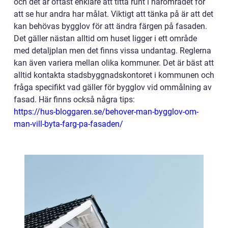
och det är oftast enklare att titta runt i närområdet för
att se hur andra har målat. Viktigt att tänka på är att det
kan behövas bygglov för att ändra färgen på fasaden.
Det gäller nästan alltid om huset ligger i ett område
med detaljplan men det finns vissa undantag. Reglerna
kan även variera mellan olika kommuner. Det är bäst att
alltid kontakta stadsbyggnadskontoret i kommunen och
fråga specifikt vad gäller för bygglov vid ommålning av
fasad. Här finns också några tips:
https://hus-bloggaren.se/behover-man-bygglov-om-
man-vill-byta-farg-pa-fasaden/