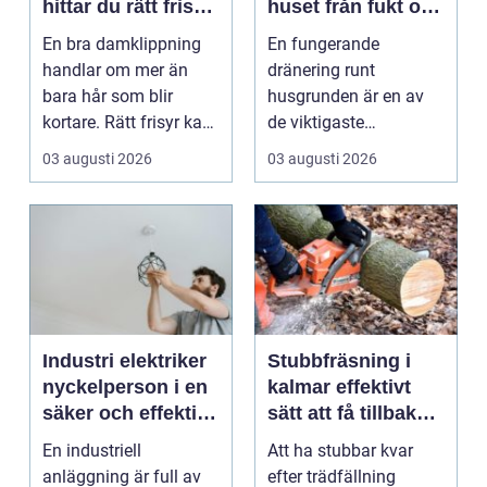
hittar du rätt frisör
huset från fukt och
och stil
mögel
En bra damklippning
En fungerande
handlar om mer än
dränering runt
bara hår som blir
husgrunden är en av
kortare. Rätt frisyr kan
de viktigaste
förstärka ansiktsfo...
förutsättningarna för
03 augusti 2026
03 augusti 2026
ett friskt hus....
Industri elektriker
Stubbfräsning i
nyckelperson i en
kalmar effektivt
säker och effektiv
sätt att få tillbaka
produktion
trädgården
En industriell
Att ha stubbar kvar
anläggning är full av
efter trädfällning