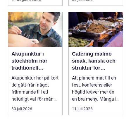
en trygg och sä...
Akupunktur i
Catering malmö
stockholm när
smak, känsla och
traditionell
struktur för
kinesisk medicin
lyckade event
Akupunktur har på kort
Att planera mat till en
möter modern
tid gått från något
fest, konferens eller
vardag
främmande till ett
högtid kräver mer än
naturligt val för många
en bra meny. Många i
som söker lind...
Malmö väljer...
30 juli 2026
11 juli 2026