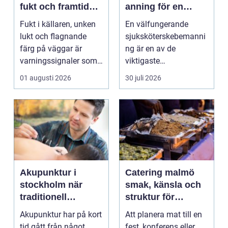
fukt och framtida
anning för en
skador
tryggare vård
Fukt i källaren, unken
En välfungerande
lukt och flagnande
sjuksköterskebemanni
färg på väggar är
ng är en av de
varningssignaler som
viktigaste
många villaägare i ...
förutsättningarna för
01 augusti 2026
30 juli 2026
en trygg och sä...
Akupunktur i
Catering malmö
stockholm när
smak, känsla och
traditionell
struktur för
kinesisk medicin
lyckade event
Akupunktur har på kort
Att planera mat till en
möter modern
tid gått från något
fest, konferens eller