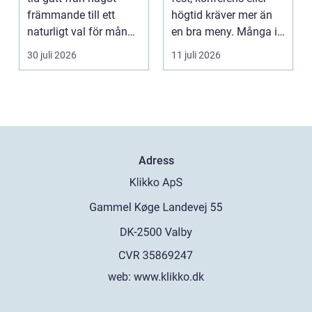
vardag
främmande till ett
högtid kräver mer än
naturligt val för många
en bra meny. Många i
som söker lind...
Malmö väljer...
30 juli 2026
11 juli 2026
Adress
web:
www.klikko.dk