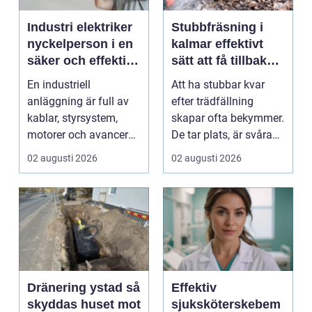
Industri elektriker
Stubbfräsning i
nyckelperson i en
kalmar effektivt
säker och effektiv
sätt att få tillbaka
produktion
trädgården
En industriell
Att ha stubbar kvar
anläggning är full av
efter trädfällning
kablar, styrsystem,
skapar ofta bekymmer.
motorer och avancerad
De tar plats, är svåra
teknik. Bakom allt de...
att klippa runt,...
02 augusti 2026
02 augusti 2026
Dränering ystad så
Effektiv
skyddas huset mot
sjuksköterskebem