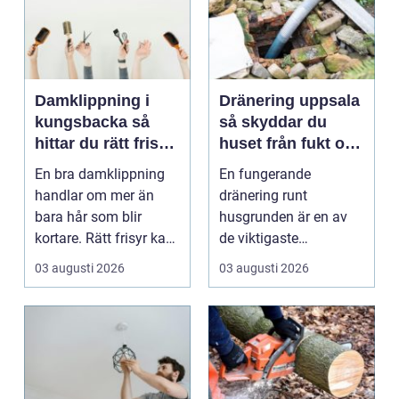
Damklippning i
Dränering uppsala
kungsbacka så
så skyddar du
hittar du rätt frisör
huset från fukt och
och stil
mögel
En bra damklippning
En fungerande
handlar om mer än
dränering runt
bara hår som blir
husgrunden är en av
kortare. Rätt frisyr kan
de viktigaste
förstärka ansiktsfo...
förutsättningarna för
03 augusti 2026
03 augusti 2026
ett friskt hus....