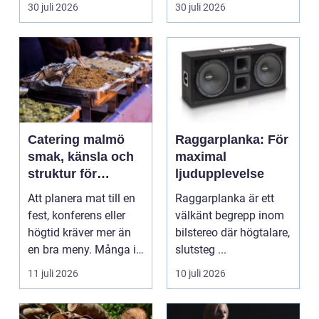
förutsättningarna för
som söker lind...
30 juli 2026
30 juli 2026
en trygg och sä...
Catering malmö
Raggarplanka: För
smak, känsla och
maximal
struktur för
ljudupplevelse
lyckade event
Att planera mat till en
Raggarplanka är ett
fest, konferens eller
välkänt begrepp inom
högtid kräver mer än
bilstereo där högtalare,
en bra meny. Många i
slutsteg ...
Malmö väljer...
11 juli 2026
10 juli 2026