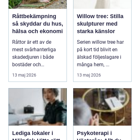
Råttbekämpning
Willow tree: Stilla
så skyddar du hus,
skulpturer med
hälsa och ekonomi
starka känslor
Råttor är ett av de
Serien willow tree har
mest svårhanterliga
på kort tid blivit en
skadedjuren i både
älskad följeslagare i
bostäder och
många hem, ...
verksamheter. De
13 maj 2026
13 maj 2026
förstör byg...
Lediga lokaler i
Psykoterapi i