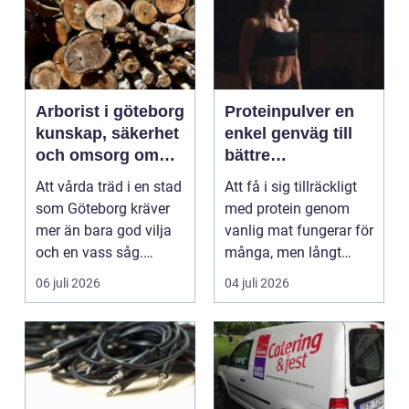
Arborist i göteborg
Proteinpulver en
kunskap, säkerhet
enkel genväg till
och omsorg om
bättre
dina träd
återhämtning och
Att vårda träd i en stad
Att få i sig tillräckligt
starkare kropp
som Göteborg kräver
med protein genom
mer än bara god vilja
vanlig mat fungerar för
och en vass såg.
många, men långt
Klimatet är blås...
ifrån alla. En ...
06 juli 2026
04 juli 2026