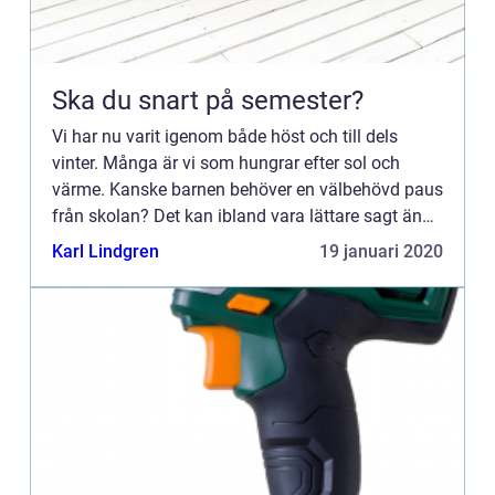
Ska du snart på semester?
Vi har nu varit igenom både höst och till dels
vinter. Många är vi som hungrar efter sol och
värme. Kanske barnen behöver en välbehövd paus
från skolan? Det kan ibland vara lättare sagt än
gjort att infria sådana löften. Det är dyrt med jul
Karl Lindgren
19 januari 2020
och den k...