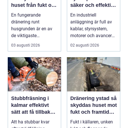
huset från fukt och
säker och effektiv
mögel
produktion
En fungerande
En industriell
dränering runt
anläggning är full av
husgrunden är en av
kablar, styrsystem,
de viktigaste
motorer och avancerad
förutsättningarna för
teknik. Bakom allt de...
03 augusti 2026
02 augusti 2026
ett friskt hus....
Stubbfräsning i
Dränering ystad så
kalmar effektivt
skyddas huset mot
sätt att få tillbaka
fukt och framtida
trädgården
skador
Att ha stubbar kvar
Fukt i källaren, unken