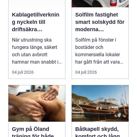
Kablagetillverknin
Solfilm fastighet
g nyckeln till
smart solskydd för
driftsäkra
moderna
elektriska system
byggnader
När utrustning ska
Solfilm på fönster i
fungera länge, säkert
bostäder och
och utan avbrott
kommersiella lokaler
hamnar man snabbt i
har gått från att vara
frågan om kablage.
en nischlösning till a...
04 juli 2026
04 juli 2026
Led...
Gym på Öland
Båtkapell skydd,
träning för både
komfort och lång