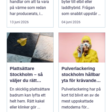
handlar om att ta vara
byter till elbil eller
på värme som redan
laddhybrid. Frågan
har producerats, i
som snabbt uppstår är
stället för att släppa...
hur laddninge...
13 juni 2026
04 juni 2026
Plattsättare
Pulverlackering
Stockholm – så
stockholm hållbar
väljer du rätt
yta för krävande
hantverkare för
miljöer
En skicklig plattsättare
Pulverlackering har på
hållbara och
badrum kan lyfta ett
kort tid blivit en av de
snygga ytor
helt hem. Rätt kakel
mest uppskattade
eller klinker gör ...
metoderna för