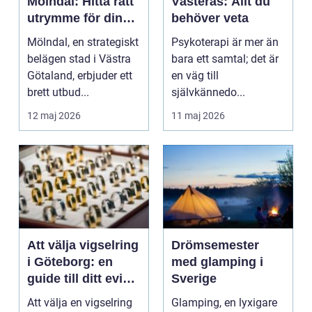
Mölndal: Hitta rätt
Västerås: Allt du
utrymme för din
behöver veta
verksamhet
Mölndal, en strategiskt
Psykoterapi är mer än
belägen stad i Västra
bara ett samtal; det är
Götaland, erbjuder ett
en väg till
brett utbud...
självkännedo...
12 maj 2026
11 maj 2026
Att välja vigselring
Drömsemester
i Göteborg: en
med glamping i
guide till ditt eviga
Sverige
band
Att välja en vigselring
Glamping, en lyxigare