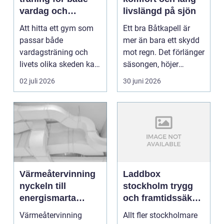
vardag och
livslängd på sjön
semester
Att hitta ett gym som
Ett bra Båtkapell är
passar både
mer än bara ett skydd
vardagsträning och
mot regn. Det förlänger
livets olika skeden kan
säsongen, höjer
vara en utmaning,
komforten ombord ...
02 juli 2026
30 juni 2026
särsk...
Värmeåtervinning
Laddbox
nyckeln till
stockholm trygg
energismarta
och framtidssäker
verksamheter
elbilsladdning
Värmeåtervinning
Allt fler stockholmare