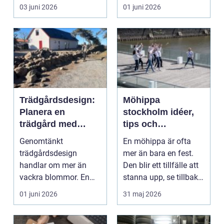
ytbehandling inom
03 juni 2026
01 juni 2026
båd...
Trädgårdsdesign:
Möhippa
Planera en
stockholm idéer,
trädgård med
tips och
känsla och
oförglömliga
Genomtänkt
En möhippa är ofta
funktion
upplevelser
trädgårdsdesign
mer än bara en fest.
handlar om mer än
Den blir ett tillfälle att
vackra blommor. En
stanna upp, se tillbaka
välplanera...
på vänska...
01 juni 2026
31 maj 2026