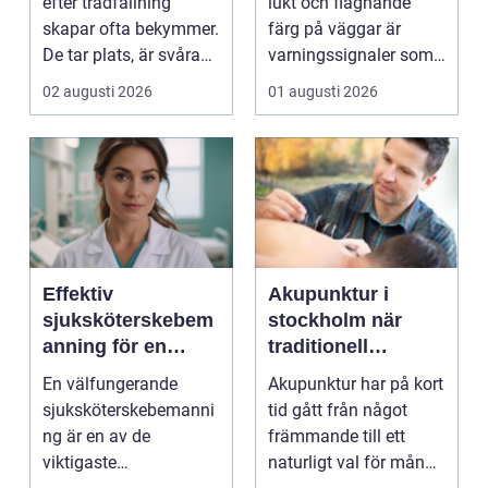
efter trädfällning
lukt och flagnande
skapar ofta bekymmer.
färg på väggar är
De tar plats, är svåra
varningssignaler som
att klippa runt,...
många villaägare i ...
02 augusti 2026
01 augusti 2026
Effektiv
Akupunktur i
sjuksköterskebem
stockholm när
anning för en
traditionell
tryggare vård
kinesisk medicin
En välfungerande
Akupunktur har på kort
möter modern
sjuksköterskebemanni
tid gått från något
vardag
ng är en av de
främmande till ett
viktigaste
naturligt val för många